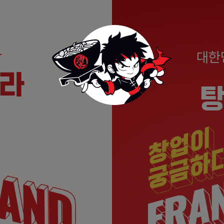
탕
대한
라