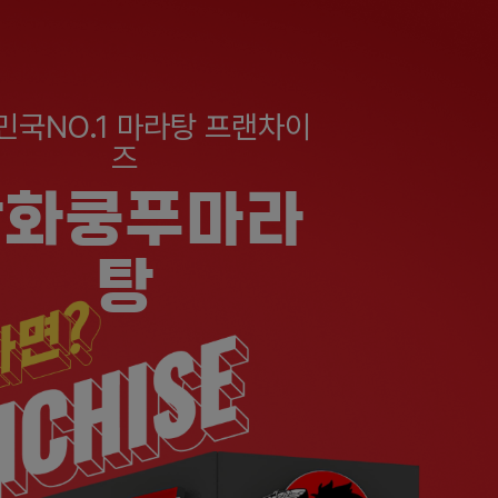
민국NO.1 마라탕 프랜차이
즈
탕화쿵푸마라
탕