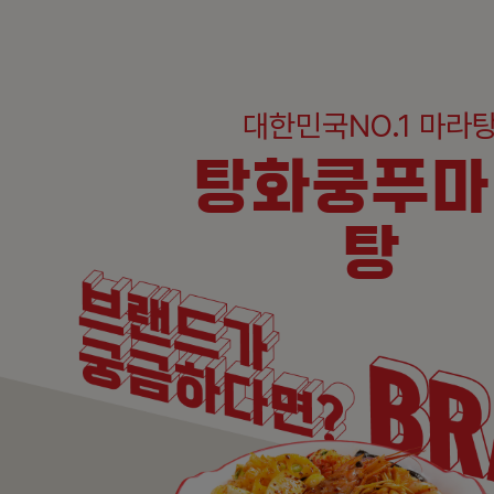
대한민국NO.1 마라
탕화쿵푸마
탕